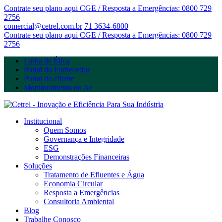
Contrate seu plano aqui
CGE / Resposta a Emergências: 0800 729
2756
comercial@cetrel.com.br
71 3634-6800
Contrate seu plano aqui
CGE / Resposta a Emergências: 0800 729
2756
Linha de Ética
Portal do Fornecedor
Portal do cliente
Monitoramento do Ar
Institucional
Quem Somos
Governança e Integridade
ESG
Demonstrações Financeiras
Soluções
Tratamento de Efluentes e Água
Economia Circular
Resposta a Emergências
Consultoria Ambiental
Blog
Trabalhe Conosco