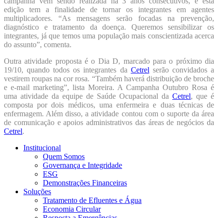
campanha vem sendo realizada há 3 anos consecutivos, e esta
edição tem a finalidade de tornar os integrantes em agentes
multiplicadores. “As mensagens serão focadas na prevenção,
diagnóstico e tratamento da doença. Queremos sensibilizar os
integrantes, já que temos uma população mais conscientizada acerca
do assunto”, comenta.
Outra atividade proposta é o Dia D, marcado para o próximo dia
19/10, quando todos os integrantes da
Cetrel
serão convidados a
vestirem roupas na cor rosa. “Também haverá distribuição de broche
e e-mail marketing”, lista Moreira. A Campanha Outubro Rosa é
uma atividade da equipe de Saúde Ocupacional da
Cetrel
, que é
composta por dois médicos, uma enfermeira e duas técnicas de
enfermagem. Além disso, a atividade contou com o suporte da área
de comunicação e apoios administrativos das áreas de negócios da
Cetrel
.
Institucional
Quem Somos
Governança e Integridade
ESG
Demonstrações Financeiras
Soluções
Tratamento de Efluentes e Água
Economia Circular
Resposta a Emergências