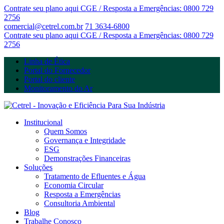
Contrate seu plano aqui
CGE / Resposta a Emergências: 0800 729
2756
comercial@cetrel.com.br
71 3634-6800
Contrate seu plano aqui
CGE / Resposta a Emergências: 0800 729
2756
Linha de Ética
Portal do Fornecedor
Portal do cliente
Monitoramento do Ar
Institucional
Quem Somos
Governança e Integridade
ESG
Demonstrações Financeiras
Soluções
Tratamento de Efluentes e Água
Economia Circular
Resposta a Emergências
Consultoria Ambiental
Blog
Trabalhe Conosco