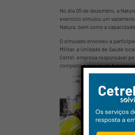
No dia 05 de dezembro, a Natur
exercício simulou um vazamento
Natura, bem como a capacidade
O simulado envolveu a participaç
Militar, a Unidade de Saúde loca
Cetrel, empresa responsável pe
completa e segura de funcionár
Vam
Wh
No
E-m