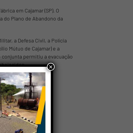
ábrica em Cajamar (SP). O
ia do Plano de Abandono da
tar, a Defesa Civil, a Polícia
ílio Mútuo de Cajamar) e a
o conjunta permitiu a evacuação
abelecidos.
×