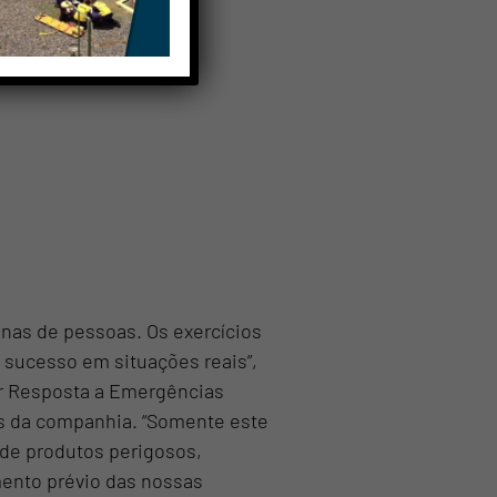
s meus
TA
as de pessoas. Os exercícios
 sucesso em situações reais”,
por Resposta a Emergências
es da companhia. “Somente este
de produtos perigosos,
mento prévio das nossas