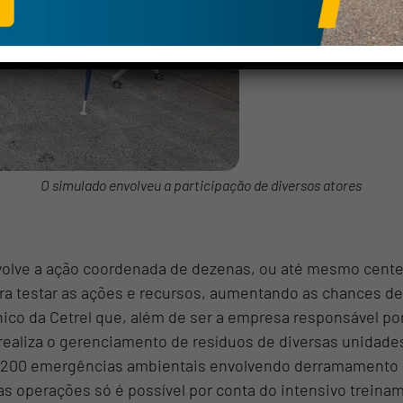
tsapp
de acordo com a Política de Privacidade e com o fornecimento do
para que a Cetrel entre em contato comigo.
FALAR COM ESPECIALIS
O simulado envolveu a participação de diversos atores
olve a ação coordenada de dezenas, ou até mesmo centen
a testar as ações e recursos, aumentando as chances de
cnico da Cetrel que, além de ser a empresa responsável 
ealiza o gerenciamento de resíduos de diversas unidad
de 200 emergências ambientais envolvendo derramamento 
das operações só é possível por conta do intensivo treina