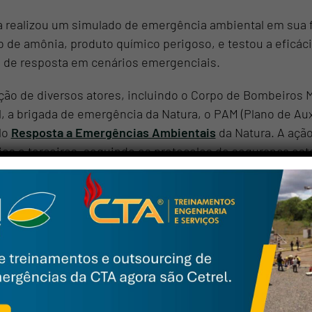
a realizou um simulado de emergência ambiental em sua f
 de amônia, produto químico perigoso, e testou a eficác
 de resposta em cenários emergenciais.
ão de diversos atores, incluindo o Corpo de Bombeiros Mili
l, a brigada de emergência da Natura, o PAM (Plano de Aux
lo
Resposta a Emergências Ambientais
da Natura. A açã
ios e terceiros, seguindo os protocolos de segurança est
os conversar pelo
atsapp
me
ail