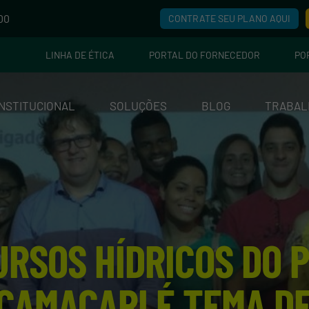
00
CONTRATE SEU PLANO AQUI
LINHA DE ÉTICA
PORTAL DO FORNECEDOR
PO
INSTITUCIONAL
SOLUÇÕES
BLOG
TRABAL
URSOS HÍDRICOS DO 
 CAMAÇARI É TEMA D