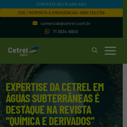
CONTRATE SEU PLANO AQUI
CGE / RESPOSTA A EMERGÊNCIAS: 0800 729 2756
comercial@cetrel.com.br
71 3634-6800
EXPERTISE DA CETREL EM
ÁGUAS SUBTERRÂNEAS É
DESTAQUE NA REVISTA
“QUÍMICA E DERIVADOS”