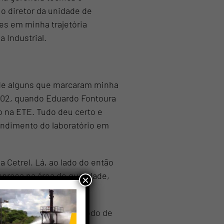
o diretor da unidade de
es em minha trajetória
 Industrial.
 de alguns que marcaram minha
2002, quando Eduardo Fontoura
o na ETE. Tudo deu certo e
ndimento do laboratório em
 Cetrel. Lá, ao lado do então
presa na área de qualidade,
×
da Cetrel (SIG).
aboratório. Era um período de