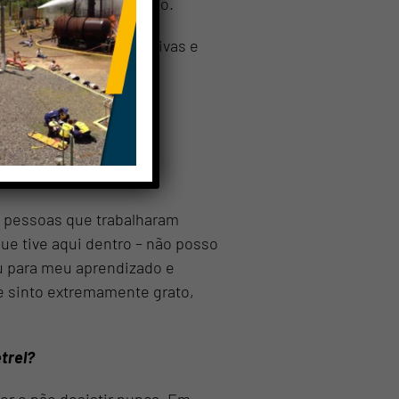
ltados pelo Laboratório.
 as diferentes expectativas e
om todas as partes.
 com atitudes éticas,
s meus
s pessoas que trabalharam
TA
ue tive aqui dentro – não posso
u para meu aprendizado e
e sinto extremamente grato,
trel?