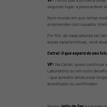
VP:
Penso que a primeira delas 
segundo lugar, a pessoa deve s
Num mundo em que tantas mudan
empreender com ousadia, inteli
Por fim, de nada adianta ser ta
essas características, você atu
Cetrel: O que espera do seu fut
VP:
Na Cetrel, quero continuar 
Laboratório ou em outro desafi
– que acredito ainda estar lon
acreditador ou certificador.
Nosso
Jeito de Ser
é pautado n