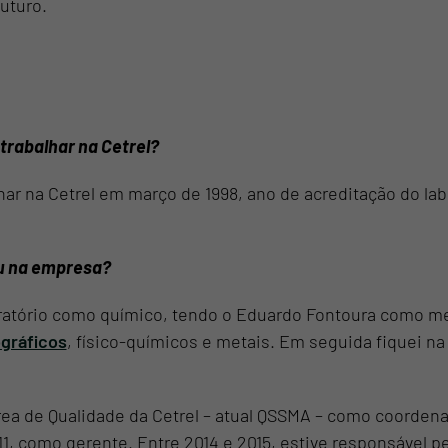
uturo.
trabalhar na Cetrel?
ar na Cetrel em março de 1998, ano de acreditação do labo
ou na empresa?
ratório como químico, tendo o Eduardo Fontoura como me
gráficos
, físico-químicos e metais. Em seguida fiquei na
área de Qualidade da Cetrel – atual QSSMA – como coorden
, como gerente. Entre 2014 e 2015, estive responsável pe