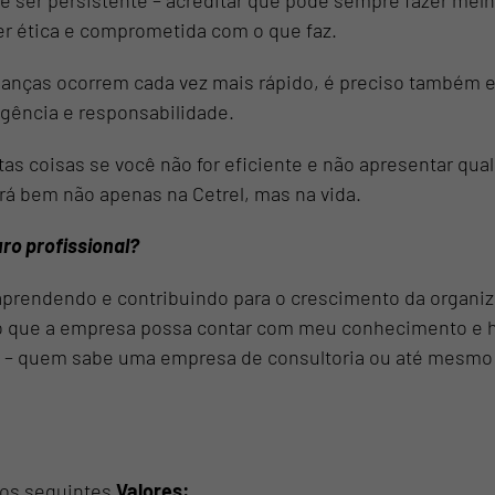
é ser persistente – acreditar que pode sempre fazer melh
er ética e comprometida com o que faz.
ças ocorrem cada vez mais rápido, é preciso também est
gência e responsabilidade.
ntas coisas se você não for eficiente e não apresentar q
ará bem não apenas na Cetrel, mas na vida.
uro profissional?
aprendendo e contribuindo para o crescimento da organiza
o que a empresa possa contar com meu conhecimento e ha
ge – quem sabe uma empresa de consultoria ou até mesmo 
os seguintes
Valores: