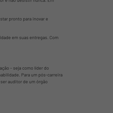
or e não desistir nunca. Em
ar pronto para inovar e
ualidade em suas entregas. Com
ção – seja como líder do
bilidade. Para um pós-carreira
ser auditor de um órgão