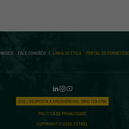
ONOSCO
FALE CONOSCO
LINHA DE ÉTICA
PORTAL DO FORNECED
CGE / RESPOSTA A EMERGÊNCIAS: 0800 729 2756
POLÍTICA DE PRIVACIDADE
COPYRIGHT © 2026. CETREL