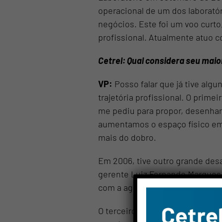
operacional de um dos laborató
negócios. Este foi um voo curt
profissional. Atualmente atuo c
Cetrel: Qual considera seu mai
VP:
Posso falar que já tive alg
trajetória profissional. O prim
me pediu para propor, desenhar
aumentamos o espaço físico em
mais do dobro.
Em 2006, tive outro grande desa
gerente Luiz Fernando Marques,
Vam
com a agregação da Acreditação 
Wh
O terceiro desafio foi, após ci