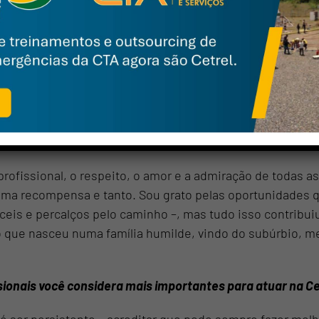
também uma expectativa muito grande de geração de resu
me
ue consegui lidar com as diferentes formas de trabalhar,
e buscando sempre manter uma relação justa e saudável c
ail
rescimento profissional na empresa?
tsapp
o sendo muito bom. Busquei fundamentar minha carreira
lho.
de acordo com a Política de Privacidade e com o fornecimento do
para que a Cetrel entre em contato comigo.
rofissional, o respeito, o amor e a admiração de todas a
FALAR COM ESPECIALIS
uma recompensa e tanto. Sou grato pelas oportunidades q
eis e percalços pelo caminho –, mas tudo isso contribui
 que nasceu numa família humilde, vindo do subúrbio, m
ssionais você considera mais importantes para atuar na Ce