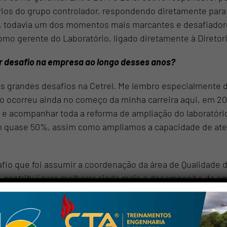
rios do grupo controlador, respondendo diretamente para 
o, todavia um dos momentos mais marcantes e desafiador
omo gerente do Laboratório, ligado diretamente à Diretoria
or desafio na empresa ao longo desses anos?
uns grandes desafios na Cetrel. Me lembro especialmente
eiro ocorreu ainda no começo da minha carreira aqui, em 
 e acompanhar toda a reforma de ampliação do laboratóri
 quase 50%, assim como ampliamos a capacidade de ate
fio que foi assumir a coordenação da área de Qualidade da
 contribuí para melhorar ainda mais o desempenho da em
os conversar pelo
ISO 17025 do Laboratório ao Sistema Integrado de Gestão 
atsapp
nco anos na área de Qualidade, retornar como gerente do L