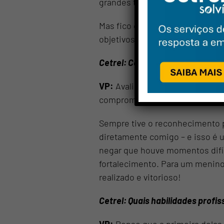
grandes transformações. Havia 
No
Mas fico contente em perceber q
objetivos, atingindo as metas 
E-m
Cetrel: Como você avalia seu c
Wha
VP:
Avalio meu crescimento com
comprometimento e muito traba
Estou 
dados 
Sempre tive o reconhecimento p
diretamente comigo – e isso é 
negar que houve momentos difíc
fortalecimento. Para um menino
realizado e vitorioso!
Cetrel: Quais habilidades profi