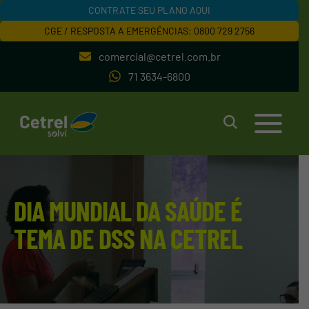
CONTRATE SEU PLANO AQUI
CGE / RESPOSTA A EMERGÊNCIAS: 0800 729 2756
comercial@cetrel.com.br
71 3634-6800
DIA MUNDIAL DA SAÚDE É
TEMA DE DSS NA CETREL