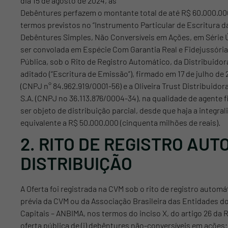
dia 15 de agosto de 2024, as
Debêntures perfazem o montante total de até R$ 60.000.000
termos previstos no “Instrumento Particular de Escritura 
Debêntures Simples, Não Conversíveis em Ações, em Série Ú
ser convolada em Espécie Com Garantia Real e Fidejussória 
Pública, sob o Rito de Registro Automático, da Distribuido
aditado (“Escritura de Emissão”), firmado em 17 de julho de 
(CNPJ n° 84.962.919/0001-56) e a Oliveira Trust Distribuidora
S.A. (CNPJ no 36.113.876/0004-34), na qualidade de agente 
ser objeto de distribuição parcial, desde que haja a integr
equivalente a R$ 50.000.000 (cinquenta milhões de reais).
2. RITO DE REGISTRO AUT
DISTRIBUIÇÃO
A Oferta foi registrada na CVM sob o rito de registro automá
prévia da CVM ou da Associação Brasileira das Entidades d
Capitais – ANBIMA, nos termos do inciso X, do artigo 26 da 
oferta pública de (i) debêntures não-conversíveis em ações;