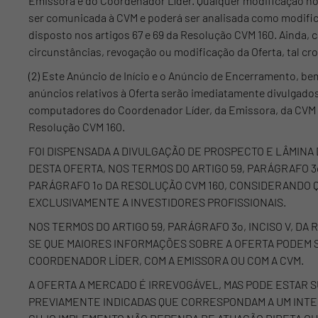
Emissora e do Coordenador Líder. Qualquer modificação no
ser comunicada à CVM e poderá ser analisada como modific
disposto nos artigos 67 e 69 da Resolução CVM 160. Ainda,
circunstâncias, revogação ou modificação da Oferta, tal cr
(2) Este Anúncio de Início e o Anúncio de Encerramento, 
anúncios relativos à Oferta serão imediatamente divulgado
computadores do Coordenador Líder, da Emissora, da CVM e
Resolução CVM 160.
FOI DISPENSADA A DIVULGAÇÃO DE PROSPECTO E LÂMINA 
DESTA OFERTA, NOS TERMOS DO ARTIGO 59, PARÁGRAFO 3o, 
PARÁGRAFO 1o DA RESOLUÇÃO CVM 160, CONSIDERANDO Q
EXCLUSIVAMENTE A INVESTIDORES PROFISSIONAIS.
NOS TERMOS DO ARTIGO 59, PARÁGRAFO 3o, INCISO V, DA
SE QUE MAIORES INFORMAÇÕES SOBRE A OFERTA PODEM S
COORDENADOR LÍDER, COM A EMISSORA OU COM A CVM.
A OFERTA A MERCADO É IRREVOGÁVEL, MAS PODE ESTAR 
PREVIAMENTE INDICADAS QUE CORRESPONDAM A UM INTE