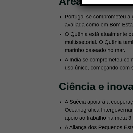
Áreas marinhas
Estou 
meus d
Portugal se comprometeu a g
avaliada como em Bom Estado
O Quênia está atualmente de
multissetorial. O Quênia ta
marinho baseado no mar.
A Índia se comprometeu com
uso único, começando com sa
Ciência e inov
A Suécia apoiará a cooperaç
Oceanográfica Intergoverna
apoio ao trabalho na meta 3
A Aliança dos Pequenos Esta