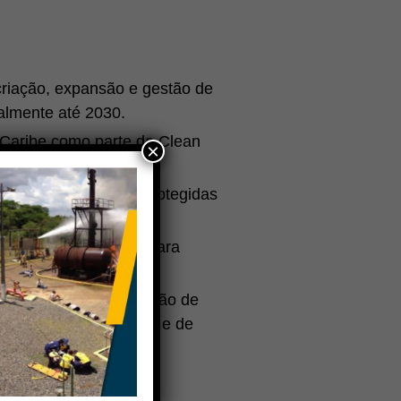
criação, expansão e gestão de
almente até 2030.
 Caribe como parte da Clean
×
de resíduos sólidos
.
as áreas marinhas protegidas
o de US$ 1,2 bilhão para
ria pela próxima geração de
e produtos financeiros e de