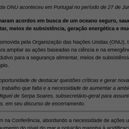
da ONU aconteceu em Portugal no período de 27 de Jun
rmaram acordos em busca de um oceano seguro, saud
ar, meios de subsistência, geração energética e mu
omovida pela Organização das Nações Unidas (ONU), te
ra ampliar as ações baseadas na ciência e na emergênc
utivo para a segurança alimentar, meios de subsistênci
plo.
oportunidade de destacar questões críticas e gerar nov
trabalho que falta e a necessidade de aumentar a ambi
iguel de Serpa Soares, subsecretário-geral para assunto
as, em seu discurso de encerramento.
am na Conferência, abordando a necessidade de ações u
 aumento do nível do mar e poluição marinha à acidific