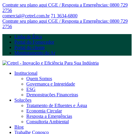
Contrate seu plano aqui
CGE / Resposta a Emergências: 0800 729
2756
comercial@cetrel.com.br
71 3634-6800
Contrate seu plano aqui
CGE / Resposta a Emergências: 0800 729
2756
Linha de Ética
Portal do Fornecedor
Portal do cliente
Monitoramento do Ar
Institucional
Quem Somos
Governança e Integridade
ESG
Demonstrações Financeiras
Soluções
Tratamento de Efluentes e Água
Economia Circular
Resposta a Emergências
Consultoria Ambiental
Blog
Trabalhe Conosco