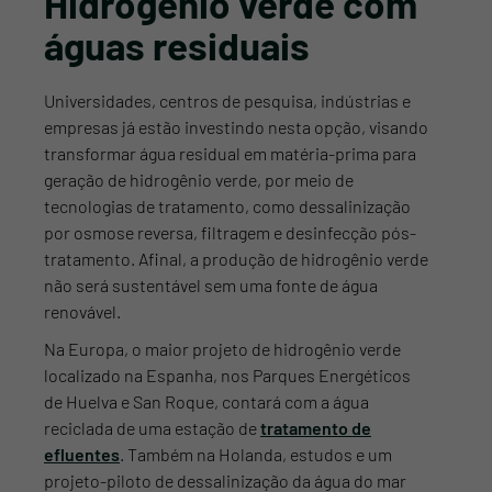
Hidrogênio verde com
a Cetrel entre em contato comigo.
águas residuais
FALAR COM ESPECIALISTA
Universidades, centros de pesquisa, indústrias e
empresas já estão investindo nesta opção, visando
transformar água residual em matéria-prima para
geração de hidrogênio verde, por meio de
tecnologias de tratamento, como dessalinização
por osmose reversa, filtragem e desinfecção pós-
tratamento. Afinal, a produção de hidrogênio verde
não será sustentável sem uma fonte de água
renovável.
Na Europa, o maior projeto de hidrogênio verde
localizado na Espanha, nos Parques Energéticos
de Huelva e San Roque, contará com a água
reciclada de uma estação de
tratamento de
efluentes
. Também na Holanda, estudos e um
projeto-piloto de dessalinização da água do mar