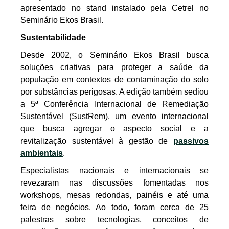
apresentado no stand instalado pela Cetrel no
Seminário Ekos Brasil.
Nome
Sustentabilidade
E-mail
Desde 2002, o Seminário Ekos Brasil busca
soluções criativas para proteger a saúde da
população em contextos de contaminação do solo
Whatsapp
por substâncias perigosas. A edição também sediou
Estou de acordo com a Política de Privacidade
a 5ª Conferência Internacional de Remediação
e com o fornecimento dos meus dados para que
Sustentável (SustRem), um evento internacional
a Cetrel entre em contato comigo.
que busca agregar o aspecto social e a
FALAR COM ESPECIALISTA
revitalização sustentável à gestão de
passivos
ambientais
.
Especialistas nacionais e internacionais se
revezaram nas discussões fomentadas nos
workshops, mesas redondas, painéis e até uma
feira de negócios. Ao todo, foram cerca de 25
palestras sobre tecnologias, conceitos de