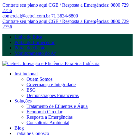
Contrate seu plano aqui
CGE / Resposta a Emergências: 0800 729
2756
comercial@cetrel.com.br
71 3634-6800
Contrate seu plano aqui
CGE / Resposta a Emergências: 0800 729
2756
Linha de Ética
Portal do Fornecedor
Portal do cliente
Monitoramento do Ar
Institucional
Quem Somos
Governança e Integridade
ESG
Demonstrações Financeiras
Soluções
Tratamento de Efluentes e Água
Economia Circular
Resposta a Emergências
Consultoria Ambiental
Blog
Trabalhe Conosco