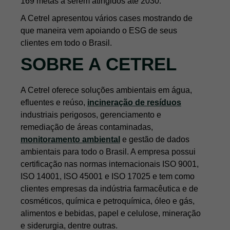
169 metas a serem atingidos até 2030.
dados para que a Cetrel entre em contato
comigo.
A Cetrel apresentou vários cases mostrando de
que maneira vem apoiando o ESG de seus
FALAR COM ESPECIALISTA
clientes em todo o Brasil.
SOBRE A CETREL
A Cetrel oferece soluções ambientais em água,
efluentes e reúso,
incineração de resíduos
industriais perigosos, gerenciamento e
remediação de áreas contaminadas,
monitoramento ambiental
e gestão de dados
ambientais para todo o Brasil. A empresa possui
certificação nas normas internacionais ISO 9001,
ISO 14001, ISO 45001 e ISO 17025 e tem como
clientes empresas da indústria farmacêutica e de
cosméticos, química e petroquímica, óleo e gás,
alimentos e bebidas, papel e celulose, mineração
e siderurgia, dentre outras.